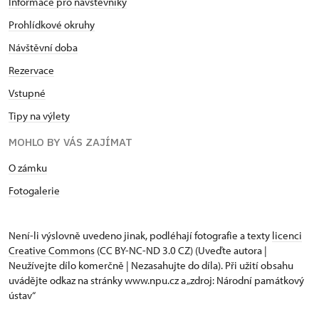
Informace pro návštěvníky
Prohlídkové okruhy
Návštěvní doba
Rezervace
Vstupné
Tipy na výlety
MOHLO BY VÁS ZAJÍMAT
O zámku
Fotogalerie
Není-li výslovně uvedeno jinak, podléhají fotografie a texty
licenci
Creative Commons
(CC BY-NC-ND 3.0 CZ) (Uveďte autora |
Neužívejte dílo komerčně | Nezasahujte do díla). Při užití obsahu
uvádějte odkaz na stránky www.npu.cz a „zdroj: Národní památkový
ústav“