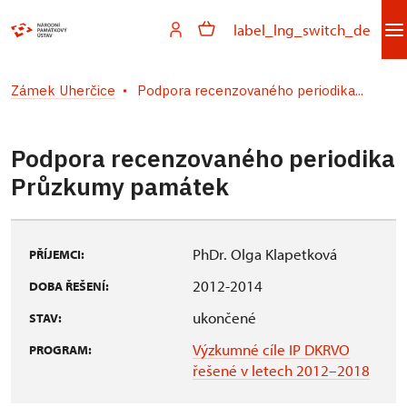
label_lng_switch_de
Zámek Uherčice
Podpora recenzovaného periodika...
Podpora recenzovaného periodika
Průzkumy památek
PhDr. Olga Klapetková
PŘÍJEMCI:
2012-2014
DOBA ŘEŠENÍ:
ukončené
STAV:
Výzkumné cíle IP DKRVO
PROGRAM:
řešené v letech 2012–2018