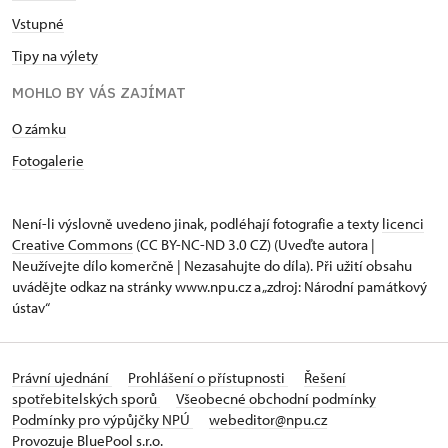
Vstupné
Tipy na výlety
MOHLO BY VÁS ZAJÍMAT
O zámku
Fotogalerie
Není-li výslovně uvedeno jinak, podléhají fotografie a texty
licenci
Creative Commons
(CC BY-NC-ND 3.0 CZ) (Uveďte autora |
Neužívejte dílo komerčně | Nezasahujte do díla). Při užití obsahu
uvádějte odkaz na stránky www.npu.cz a „zdroj: Národní památkový
ústav“
Právní ujednání
Prohlášení o přístupnosti
Řešení
spotřebitelských sporů
Všeobecné obchodní podmínky
Podmínky pro výpůjčky NPÚ
webeditor@npu.cz
Provozuje BluePool s.r.o.