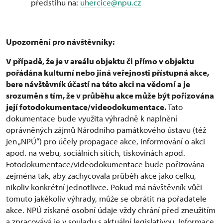
předstihu na:
uhercice@npu.cz
Upozornění pro návštěvníky:
V případě, že je v areálu objektu či přímo v objektu
pořádána kulturní nebo jiná veřejnosti přístupná akce,
bere návštěvník účastí na této akci na vědomí a je
srozuměn s tím, že v průběhu akce může být pořizována
její fotodokumentace/videodokumentace.
Tato
dokumentace bude využita výhradně k naplnění
oprávněných zájmů Národního památkového ústavu (též
jen „NPÚ“) pro účely propagace akce, informování o akci
apod. na webu, sociálních sítích, tiskovinách apod.
Fotodokumentace/videodokumentace bude pořizována
zejména tak, aby zachycovala průběh akce jako celku,
nikoliv konkrétní jednotlivce. Pokud má návštěvník vůči
tomuto jakékoliv výhrady, může se obrátit na pořadatele
akce. NPÚ získané osobní údaje vždy chrání před zneužitím
a zpracovává je v souladu s aktuální legislativou. Informace