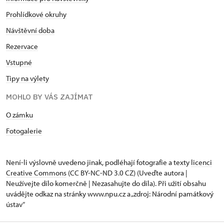
Prohlídkové okruhy
Návštěvní doba
Rezervace
Vstupné
Tipy na výlety
MOHLO BY VÁS ZAJÍMAT
O zámku
Fotogalerie
Není-li výslovně uvedeno jinak, podléhají fotografie a texty
licenci
Creative Commons
(CC BY-NC-ND 3.0 CZ) (Uveďte autora |
Neužívejte dílo komerčně | Nezasahujte do díla). Při užití obsahu
uvádějte odkaz na stránky www.npu.cz a „zdroj: Národní památkový
ústav“