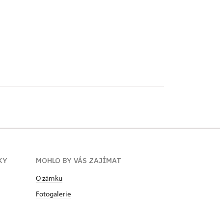
KY
MOHLO BY VÁS ZAJÍMAT
O zámku
Fotogalerie