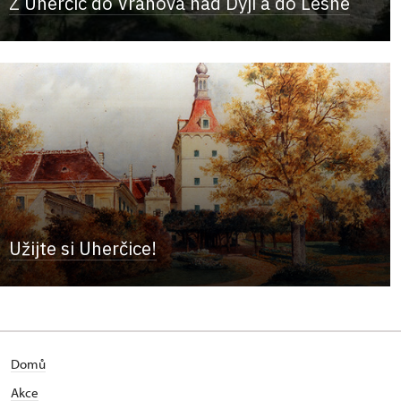
Z Uherčic do Vranova nad Dyjí a do Lesné
Užijte si Uherčice!
Domů
Akce