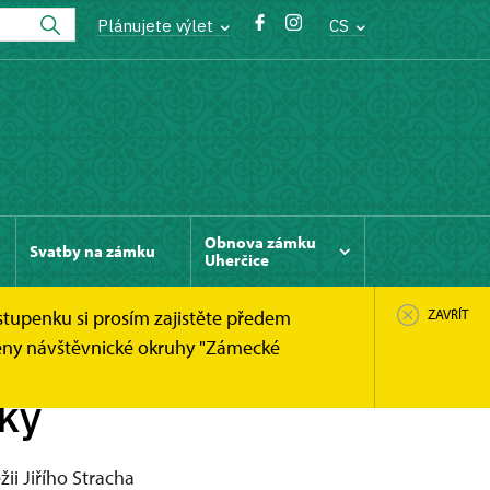
Plánujete výlet
CS
Obnova zámku
Svatby na zámku
Uherčice
stupenku si prosím zajistěte předem
ZAVŘÍT
něny návštěvnické okruhy "Zámecké
dky
žii Jiřího Stracha