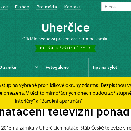
kce
E-shop
Pro média
Kontakt
Uherčice
oficiální webová prezentace státního zámku
DNEŠNÍ NÁVŠTĚVNÍ DOBA
O zámku
Fotogalerie
Tipy na výlet
e vstup na vybrané prohlídkové okruhy zdarma. Bezplatnou v
í televizní pohádky
dek je omezená. V těchto mimořádných dnech budou zpřístup
interiéry" a "Barokní apartmán"
natáčení televizní pohá
. 2015 na zámku v Uherčicích natáčel štáb České televize v re