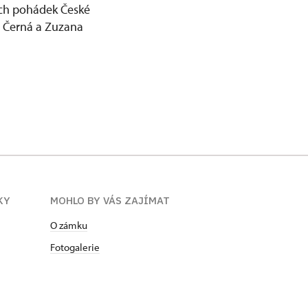
ích pohádek České
la Černá a Zuzana
KY
MOHLO BY VÁS ZAJÍMAT
O zámku
Fotogalerie