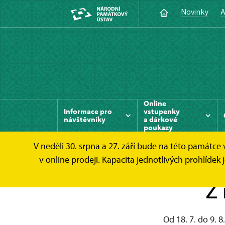
Novinky
A
Online
Informace pro
vstupenky
návštěvníky
a dárkové
poukazy
V neděli 30. srpna a 27. září bude na této památc
Zámek Uherčice
Fotogalerie
Z natáčen
v online prodeji. Kapacita jednotlivých prohlí
Z 
Od 18. 7. do 9. 8