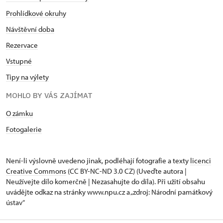
Prohlídkové okruhy
Návštěvní doba
Rezervace
Vstupné
Tipy na výlety
MOHLO BY VÁS ZAJÍMAT
O zámku
Fotogalerie
Není-li výslovně uvedeno jinak, podléhají fotografie a texty
licenci
Creative Commons
(CC BY-NC-ND 3.0 CZ) (Uveďte autora |
Neužívejte dílo komerčně | Nezasahujte do díla). Při užití obsahu
uvádějte odkaz na stránky www.npu.cz a „zdroj: Národní památkový
ústav“