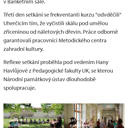
v Banketn
ím sále.
T
řet
í den setkání se frekventanti kurzu "odvd
ěčili"
Uherčic
ím tím,
že vyčistili sk
álu pod um
ělou
zř
íceninou od náletových d
řevin. Pr
áce odborn
ě
garantovali pracovn
íci Metodického centra
zahradní kultury.
Reflexe setkání prob
ěhla pod veden
ím Hany
Havl
ůjov
é z Pedagogické fakulty UK, se kterou
Národní památkový ústav dlouhodob
ě
spolupracuje.
Letní škola
Letní škola
památkové
památkové