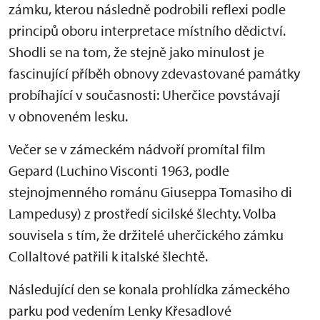
zámku, kterou následn
ě podrobili reflexi podle
principů oboru interpretace m
ístního d
ědictv
í.
Shodli se na tom,
že stejně jako minulost je
fascinuj
ící p
ř
íb
ěh obnovy zdevastovan
é památky
probíhající v sou
časnosti: Uherčice povst
ávají
v obnoveném lesku.
Ve
čer se v z
ámeckém nádvo
ř
í promítal film
Gepard (Luchino Visconti 1963, podle
stejnojmenného románu Giuseppa Tomasiho di
Lampedusy) z prost
řed
í sicilské
šlechty. Volba
souvisela s t
ím,
že držitel
é uher
čick
ého zámku
Collaltové pat
řili k italsk
é
šlechtě.
N
ásledující den se konala prohlídka zámeckého
parku pod vedením Lenky K
řesadlov
é