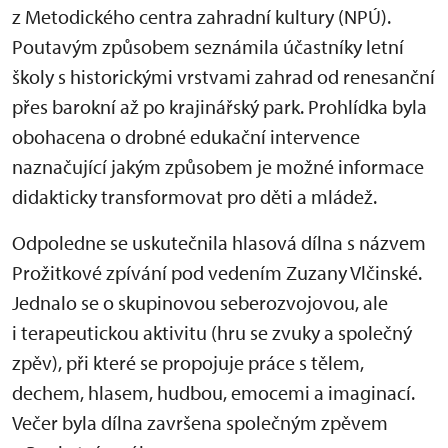
z Metodického centra zahradní kultury (NPÚ).
Poutavým zp
ůsobem sezn
ámila ú
častn
íky letní
školy s historick
ými vrstvami zahrad od renesan
čn
í
p
řes barokn
í a
ž po krajin
á
řsk
ý park. Prohlídka byla
obohacena o drobné eduka
čn
í intervence
nazna
čuj
ící jakým zp
ůsobem je možn
é informace
didakticky transformovat pro d
ěti a ml
áde
ž.
Odpoledne se uskutečnila hlasov
á dílna s názvem
Pro
žitkov
é zpívání pod vedením Zuzany Vl
činsk
é.
Jednalo se o skupinovou seberozvojovou, ale
i terapeutickou aktivitu (hru se zvuky a spole
čn
ý
zp
ěv), při kter
é se propojuje práce s t
ělem,
dechem, hlasem, hudbou, emocemi a imaginac
í.
Ve
čer byla d
ílna zavr
šena společn
ým zp
ěvem