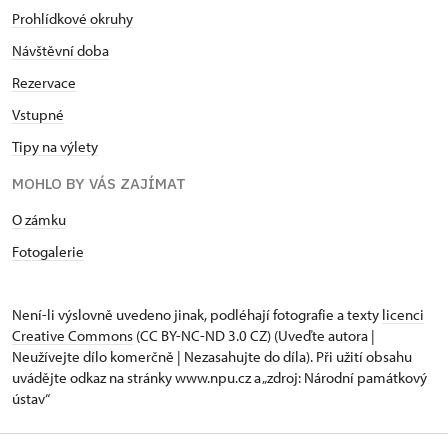
Prohlídkové okruhy
Návštěvní doba
Rezervace
Vstupné
Tipy na výlety
MOHLO BY VÁS ZAJÍMAT
O zámku
Fotogalerie
Není-li výslovně uvedeno jinak, podléhají fotografie a texty
licenci
Creative Commons
(CC BY-NC-ND 3.0 CZ) (Uveďte autora |
Neužívejte dílo komerčně | Nezasahujte do díla). Při užití obsahu
uvádějte odkaz na stránky www.npu.cz a „zdroj: Národní památkový
ústav“